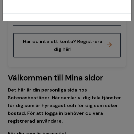
Mobilt BankId på annan enhet
Har du inte ett konto? Registrera
dig här!
Välkommen till Mina sidor
Det här är din personliga sida hos
Sotenäsbostäder. Här samlar vi digitala tjänster
för dig som är hyresgäst och för dig som söker
bostad. För att logga in behöver du vara
registrerad användare.
För dig som är hyresgäst