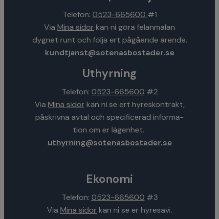
Telefon:
0523-665600
#1
Via
Mina sidor
kan ni göra felanmälan
dygnet runt och följa ert pågående ärende.
kundtjanst@sotenasbostader.se
Uthyrning
Telefon:
0523-665600
#2
Via
Mina sidor
kan ni se ert hyreskontrakt,
påskrivna avtal och specificerad informa-
tion om er lägenhet.
uthyrning@sotenasbostader.se
Ekonomi
Telefon:
0523-665600
#3
Via
Mina sidor
kan ni se er hyresavi.