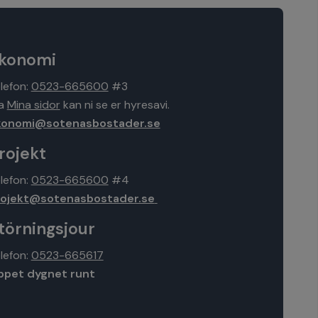
konomi
lefon:
0523-665600
#3
ia
Mina sidor
kan ni se er hyresavi.
konomi@sotenasbostader.se
rojekt
lefon:
0523-665600
#4
rojekt@sotenasbostader.se
törningsjour
lefon:
0523-665617
ppet dygnet runt