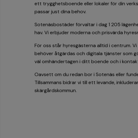
ett trygghetsboende eller lokaler för din verks
passar just dina behov.
Sotenäsbostäder förvaltar i dag 1 205 lägenhet
hav. Vi erbjuder moderna och prisvärda hyresrä
För oss står hyresgästerna alltid i centrum. Vi
behöver åtgärdas och digitala tjänster som gö
väl omhändertagen i ditt boende och i konta
Oavsett om du redan bor i Sotenäs eller funder
Tillsammans bidrar vi till ett levande, inkluder
skärgårdskommun.