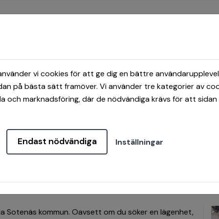
vänder vi cookies för att ge dig en bättre användarupplevel
dan på bästa sätt framöver. Vi använder tre kategorier av coo
TER
SÖKANDE
VÅRA OMRÅDEN
 och marknadsföring, där de nödvändiga krävs för att sidan 
Endast nödvändiga
Inställningar
tenäsbostäder
hela Sotenäs kommun. Oavsett om du söker en lägenhet,