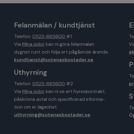
Felanmälan / kundtjänst
E
Telefon:
0523-665600
#1
Te
Via
Mina sidor
kan ni göra felanmälan
V
dygnet runt och följa ert pågående ärende.
e
kundtjanst@sotenasbostader.se
P
Uthyrning
Te
Telefon:
0523-665600
#2
p
Via
Mina sidor
kan ni se ert hyreskontrakt,
S
påskrivna avtal och specificerad informa-
tion om er lägenhet.
Te
uthyrning@sotenasbostader.se
Ö