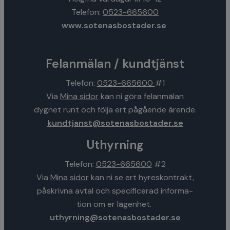
Telefon:
0523-665600
www.sotenasbostader.se
Felanmälan / kundtjänst
Telefon:
0523-665600
#1
Via
Mina sidor
kan ni göra felanmälan
dygnet runt och följa ert pågående ärende.
kundtjanst@sotenasbostader.se
Uthyrning
Telefon:
0523-665600
#2
Via
Mina sidor
kan ni se ert hyreskontrakt,
påskrivna avtal och specificerad informa-
tion om er lägenhet.
uthyrning@sotenasbostader.se