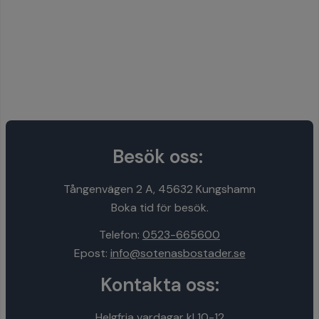
Besök oss:
Tångenvägen 2 A, 45632 Kungshamn
Boka tid för besök.
Telefon:
0523-665600
Epost:
info@sotenasbostader.se
Kontakta oss:
Helgfria vardagar kl 10-12