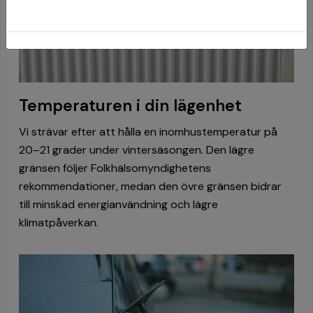
Temperaturen i din lägenhet
Vi strävar efter att hålla en inomhustemperatur på
20–21 grader under vintersäsongen. Den lägre
gränsen följer Folkhälsomyndighetens
rekommendationer, medan den övre gränsen bidrar
till minskad energianvändning och lägre
klimatpåverkan.