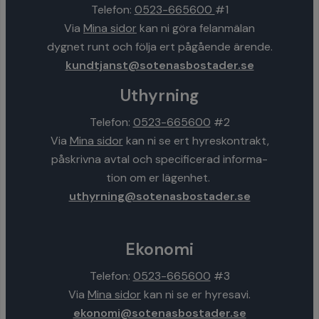
Telefon:
0523-665600
#1
Via
Mina sidor
kan ni göra felanmälan
dygnet runt och följa ert pågående ärende.
kundtjanst@sotenasbostader.se
Uthyrning
Telefon:
0523-665600
#2
Via
Mina sidor
kan ni se ert hyreskontrakt,
påskrivna avtal och specificerad informa-
tion om er lägenhet.
uthyrning@sotenasbostader.se
Ekonomi
Telefon:
0523-665600
#3
Via
Mina sidor
kan ni se er hyresavi.
ekonomi@sotenasbostader.se