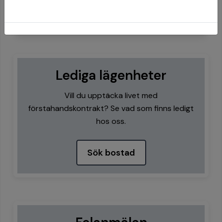
Lediga lägenheter
Vill du upptäcka livet med
förstahandskontrakt? Se vad som finns ledigt
hos oss.
Sök bostad