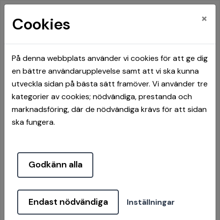
×
Cookies
På denna webbplats använder vi cookies för att ge dig
en bättre användarupplevelse samt att vi ska kunna
utveckla sidan på bästa sätt framöver. Vi använder tre
kategorier av cookies; nödvändiga, prestanda och
Så kontaktar du oss i
marknadsföring, där de nödvändiga krävs för att sidan
ska fungera.
sommar
Nu är det semestertider! Läs mer om
våra öppettider och hur du kan
Godkänn alla
kontakta oss i sommar.
Läs mer...
Endast nödvändiga
Inställningar