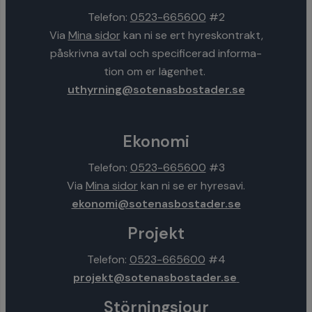
Telefon:
0523-665600
#2
Via
Mina sidor
kan ni se ert hyreskontrakt,
påskrivna avtal och specificerad informa-
tion om er lägenhet.
uthyrning@sotenasbostader.se
Ekonomi
Telefon:
0523-665600
#3
Via
Mina sidor
kan ni se er hyresavi.
ekonomi@sotenasbostader.se
Projekt
Telefon:
0523-665600
#4
projekt@sotenasbostader.se
Störningsjour