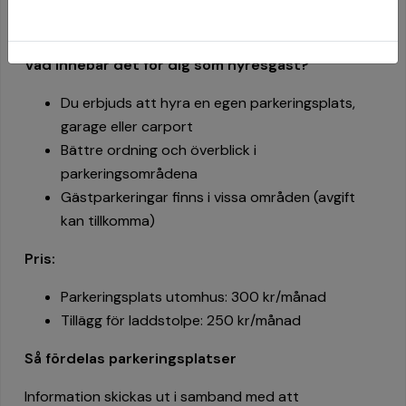
Undantag gäller för Bohus-Malmön, där vi har ett
begränsat antal parkeringsplatser.
Vad innebär det för dig som hyresgä
st?
Du erbjuds att hyra en egen parkeringsplats,
garage eller carport
Bättre ordning och överblick i
parkeringsområdena
Gästparkeringar finns i vissa områden (avgift
kan tillkomma)
Pris:
Parkeringsplats utomhus: 300 kr/månad
Tillägg för laddstolpe: 250 kr/månad
Så fördelas parkeringsplatser
Information skickas ut i samband med att