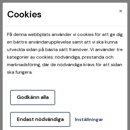
×
Cookies
På denna webbplats använder vi cookies för att ge dig
en bättre användarupplevelse samt att vi ska kunna
Hem
Hyresgäster
Boendeinfo
Parkering
utveckla sidan på bästa sätt framöver. Vi använder tre
kategorier av cookies; nödvändiga, prestanda och
Parkering
marknadsföring, där de nödvändiga krävs för att sidan
ska fungera.
Parkering i ditt bostadsområde
Godkänn alla
Sotenäsbostäder arbetar med att ge varje hushåll
möjlighet att hyra en egen parkeringsplats, garage
Endast nödvändiga
eller carport. Införandet sker område för område.
Inställningar