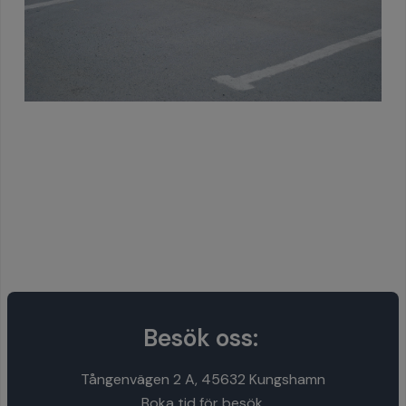
Besök oss:
Tångenvägen 2 A, 45632 Kungshamn
Boka tid för besök.