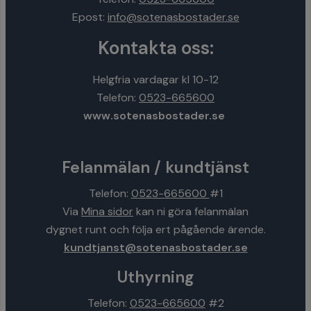
Epost:
info@sotenasbostader.se
Kontakta oss:
Helgfria vardagar kl 10-12
Telefon:
0523-665600
www.sotenasbostader.se
Felanmälan / kundtjänst
Telefon:
0523-665600
#1
Via
Mina sidor
kan ni göra felanmälan
dygnet runt och följa ert pågående ärende.
kundtjanst@sotenasbostader.se
Uthyrning
Telefon:
0523-665600
#2