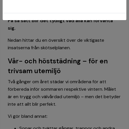
skötselplan. Den visar vilken nivå av skötsel vi
arbetar efter och hur ofta olika moment utförs.
På så sätt blir det tydligt vad alla kan förvänta
sig.
Nedan hittar du en översikt över de viktigaste
insatserna från skötselplanen.
Vår- och höststädning – för en
trivsam utemiljö
Två gånger om året städar vi områdena för att
förbereda inför sommaren respektive vintern. Målet
är en trygg och välvårdad utemiljö – men det betyder
inte att allt blir perfekt.
Vi gör bland annat:
Sopar och tvättar gångar, trappor och andra